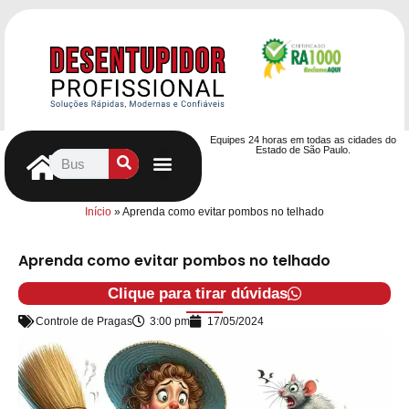
Equipes 24 horas em todas as cidades do
Estado de São Paulo.
Controle de Pragas
Caça Vazamentos
Serviços Hidráulicos
Contrato de desentupimento
Seja nosso Parceiro
Entre em contato
Início
»
Aprenda como evitar pombos no telhado
Aprenda como evitar pombos no telhado
Clique para tirar dúvidas
Controle de Pragas
3:00 pm
17/05/2024