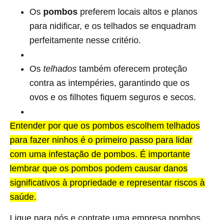
Os
pombos
preferem locais altos e planos
para nidificar, e os telhados se enquadram
perfeitamente nesse critério.
Os
telhados
também oferecem proteção
contra as intempéries, garantindo que os
ovos e os filhotes fiquem seguros e secos.
Entender por que os pombos escolhem telhados
para fazer ninhos é o primeiro passo para lidar
com uma infestação de pombos. É importante
lembrar que os pombos podem causar danos
significativos à propriedade e representar riscos à
saúde.
Ligue para nós e contrate uma empresa pombos