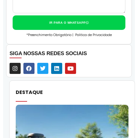
IR PARA O WHATSAPP
*Preenchimento Obrigatório |
Politica de Privacidade
SIGA NOSSAS REDES SOCIAIS
DESTAQUE
O
l
f
q
i
p