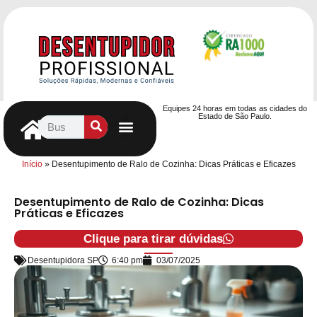
Equipes 24 horas em todas as cidades do
Estado de São Paulo.
Controle de Pragas
Caça Vazamentos
Serviços Hidráulicos
Contrato de desentupimento
Seja nosso Parceiro
Entre em contato
Início
»
Desentupimento de Ralo de Cozinha: Dicas Práticas e Eficazes
Desentupimento de Ralo de Cozinha: Dicas
Práticas e Eficazes
Clique para tirar dúvidas
Desentupidora SP
6:40 pm
03/07/2025