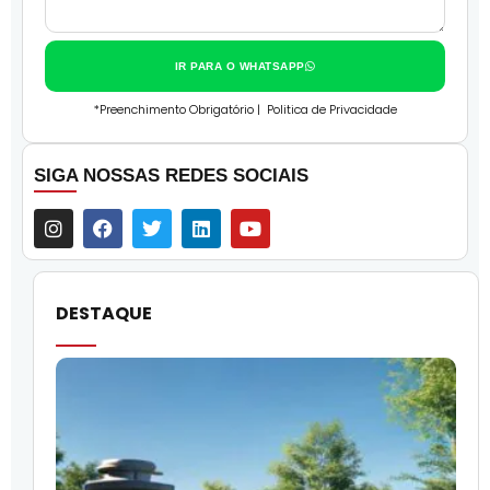
IR PARA O WHATSAPP
*Preenchimento Obrigatório |
Politica de Privacidade
SIGA NOSSAS REDES SOCIAIS
DESTAQUE
O
l
f
q
i
p