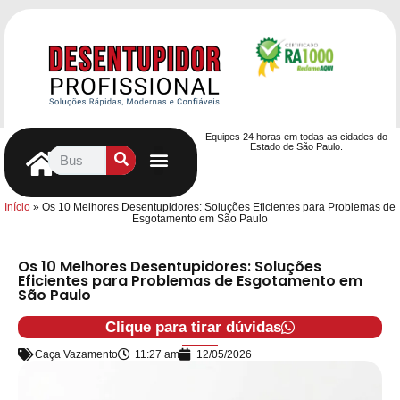
Equipes 24 horas em todas as cidades do
Estado de São Paulo.
Controle de Pragas
Caça Vazamentos
Serviços Hidráulicos
Contrato de desentupimento
Seja nosso Parceiro
Entre em contato
Início
»
Os 10 Melhores Desentupidores: Soluções Eficientes para Problemas de
Esgotamento em São Paulo
Os 10 Melhores Desentupidores: Soluções
Eficientes para Problemas de Esgotamento em
São Paulo
Clique para tirar dúvidas
Caça Vazamento
11:27 am
12/05/2026