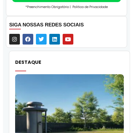
*Preenchimento Obrigatório |
Politica de Privacidade
SIGA NOSSAS REDES SOCIAIS
DESTAQUE
O
l
f
q
i
p
c