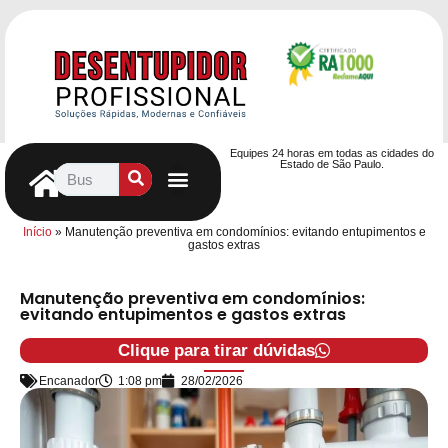
Equipes 24 horas em todas as cidades do
Estado de São Paulo.
Controle de Pragas
Caça Vazamentos
Serviços Hidráulicos
Contrato de desentupimento
Seja nosso Parceiro
Entre em contato
Início
»
Manutenção preventiva em condomínios: evitando entupimentos e
gastos extras
Manutenção preventiva em condomínios:
evitando entupimentos e gastos extras
Clique para tirar dúvidas
Encanador
1:08 pm
28/02/2026