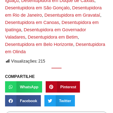
Iguaçu
,
Desentupidora em Duque de Caxias
,
Desentupidora em São Gonçalo
,
Desentupidora
em Rio de Janeiro
,
Desentupidora em Gravataí
,
Desentupidora em Canoas
,
Desentupidora em
Ipatinga
,
Desentupidora em Governador
Valadares
,
Desentupidora em Betim
,
Desentupidora em Belo Horizonte
,
Desentupidora
em Olinda
Visualizações:
215
COMPARTILHE
WhatsApp
Pinterest
Facebook
Twitter