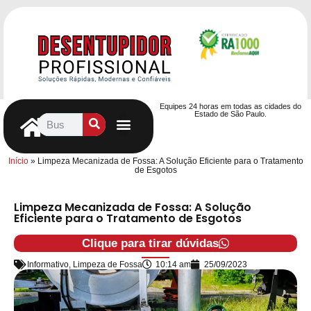
Equipes 24 horas em todas as cidades do
Estado de São Paulo.
Controle de Pragas
Caça Vazamentos
Serviços Hidráulicos
Contrato de desentupimento
Seja nosso Parceiro
Entre em contato
Início
»
Limpeza Mecanizada de Fossa: A Solução Eficiente para o Tratamento
de Esgotos
Limpeza Mecanizada de Fossa: A Solução
Eficiente para o Tratamento de Esgotos
Clique para tirar dúvidas
Informativo
,
Limpeza de Fossa
10:14 am
25/09/2023