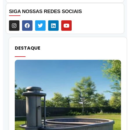
SIGA NOSSAS REDES SOCIAIS
DESTAQUE
O
l
f
q
i
p
c