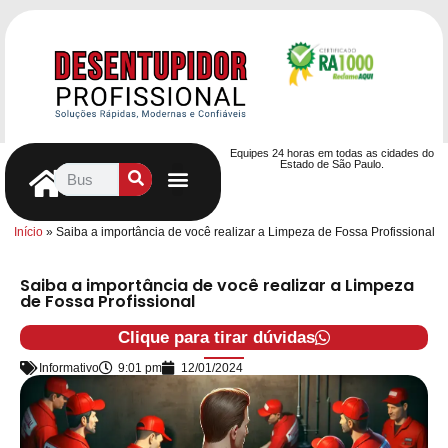
Equipes 24 horas em todas as cidades do
Estado de São Paulo.
Controle de Pragas
Caça Vazamentos
Serviços Hidráulicos
Contrato de desentupimento
Seja nosso Parceiro
Entre em contato
Início
»
Saiba a importância de você realizar a Limpeza de Fossa Profissional
Saiba a importância de você realizar a Limpeza
de Fossa Profissional
Clique para tirar dúvidas
Informativo
9:01 pm
12/01/2024