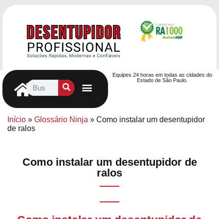
Equipes 24 horas em todas as cidades do
Estado de São Paulo.
Controle de Pragas
Caça Vazamentos
Serviços Hidráulicos
Contrato de desentupimento
Seja nosso Parceiro
Entre em contato
Início
»
Glossário Ninja
»
Como instalar um desentupidor
de ralos
Como instalar um desentupidor de
ralos