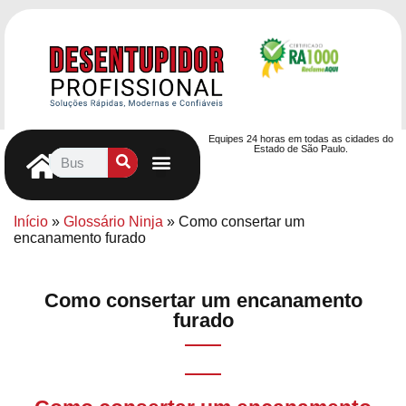
Equipes 24 horas em todas as cidades do
Estado de São Paulo.
Controle de Pragas
Caça Vazamentos
Serviços Hidráulicos
Contrato de desentupimento
Seja nosso Parceiro
Entre em contato
Início
»
Glossário Ninja
»
Como consertar um
encanamento furado
Como consertar um encanamento
furado