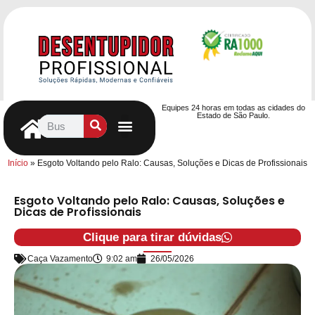
Equipes 24 horas em todas as cidades do
Estado de São Paulo.
Controle de Pragas
Caça Vazamentos
Serviços Hidráulicos
Contrato de desentupimento
Seja nosso Parceiro
Entre em contato
Início
»
Esgoto Voltando pelo Ralo: Causas, Soluções e Dicas de Profissionais
Esgoto Voltando pelo Ralo: Causas, Soluções e
Dicas de Profissionais
Clique para tirar dúvidas
Caça Vazamento
9:02 am
26/05/2026