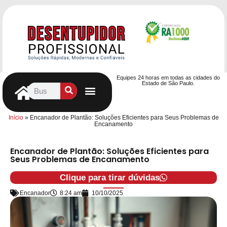
Equipes 24 horas em todas as cidades do
Estado de São Paulo.
Controle de Pragas
Caça Vazamentos
Serviços Hidráulicos
Contrato de desentupimento
Seja nosso Parceiro
Entre em contato
Início
»
Encanador de Plantão: Soluções Eficientes para Seus Problemas de
Encanamento
Encanador de Plantão: Soluções Eficientes para
Seus Problemas de Encanamento
Clique para tirar dúvidas
Encanador
8:24 am
10/10/2025