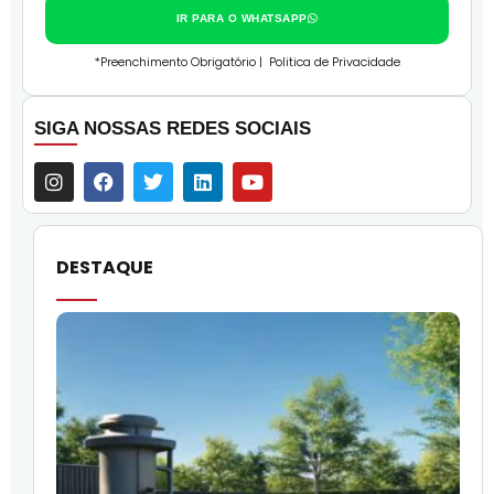
IR PARA O WHATSAPP
*Preenchimento Obrigatório |
Politica de Privacidade
SIGA NOSSAS REDES SOCIAIS
DESTAQUE
O
l
f
q
i
p
c