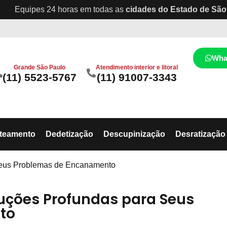
Equipes 24 horas em todas as
cidades do Estado de São
Wha
Grande São Paulo
Atendimento interior e litoral
(11) 5523-5767
(11) 91007-3343
ateamento
Dedetização
Descupinização
Desratização
Seus Problemas de Encanamento
uções Profundas para Seus
to