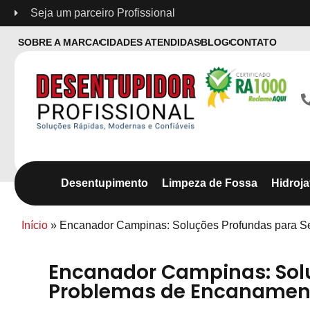
Seja um parceiro Profissional
SOBRE A MARCA
CIDADES ATENDIDAS
BLOG
CONTATO
Desentupimento
Limpeza de Fossa
Hidroj
Início
»
Encanador Campinas: Soluções Profundas para 
Encanador Campinas: Sol
Problemas de Encanamen