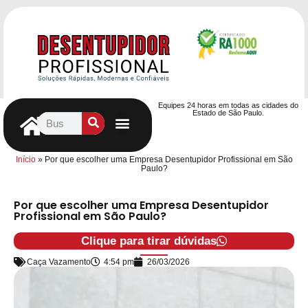
Equipes 24 horas em todas as cidades do
Estado de São Paulo.
Controle de Pragas
Caça Vazamentos
Serviços Hidráulicos
Contrato de desentupimento
Seja nosso Parceiro
Entre em contato
Início
»
Por que escolher uma Empresa Desentupidor Profissional em São
Paulo?
Por que escolher uma Empresa Desentupidor
Profissional em São Paulo?
Clique para tirar dúvidas
Caça Vazamento
4:54 pm
26/03/2026