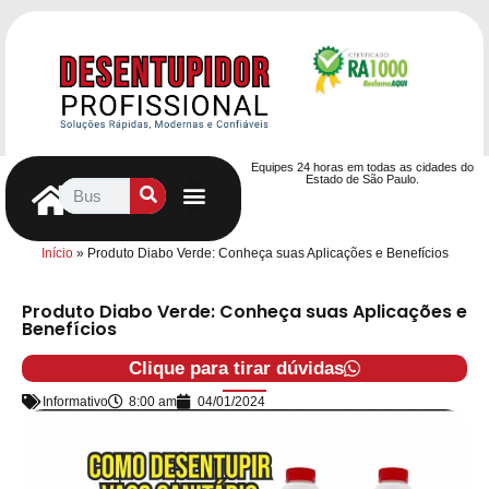
Equipes 24 horas em todas as cidades do
Estado de São Paulo.
Controle de Pragas
Caça Vazamentos
Serviços Hidráulicos
Contrato de desentupimento
Seja nosso Parceiro
Entre em contato
Início
»
Produto Diabo Verde: Conheça suas Aplicações e Benefícios
Produto Diabo Verde: Conheça suas Aplicações e
Benefícios
Clique para tirar dúvidas
Informativo
8:00 am
04/01/2024