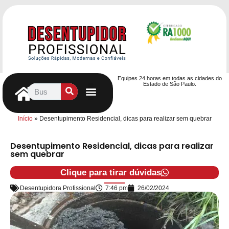
Equipes 24 horas em todas as cidades do
Estado de São Paulo.
Controle de Pragas
Caça Vazamentos
Serviços Hidráulicos
Contrato de desentupimento
Seja nosso Parceiro
Entre em contato
Início
»
Desentupimento Residencial, dicas para realizar sem quebrar
Desentupimento Residencial, dicas para realizar
sem quebrar
Clique para tirar dúvidas
Desentupidora Profissional
7:46 pm
26/02/2024