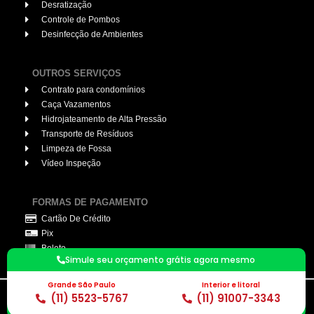
Desratização
Controle de Pombos
Desinfecção de Ambientes
OUTROS SERVIÇOS
Contrato para condomínios
Caça Vazamentos
Hidrojateamento de Alta Pressão
Transporte de Resíduos
Limpeza de Fossa
Vídeo Inspeção
FORMAS DE PAGAMENTO
Cartão De Crédito
Pix
Boleto
Simule seu orçamento grátis agora mesmo
Grande São Paulo
Interior e litoral
(11) 5523-5767
(11) 91007-3343
© 2026. Desentupidor Profissional. todos os direitos reservados.