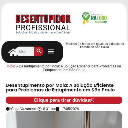
Equipes 24 horas em todas as cidades do
Estado de São Paulo.
Controle de Pragas
Caça Vazamentos
Serviços Hidráulicos
Contrato de desentupimento
Seja nosso Parceiro
Entre em contato
Início
»
Desentupimento por Mola: A Solução Eficiente para Problemas de
Entupimento em São Paulo
Desentupimento por Mola: A Solução Eficiente
para Problemas de Entupimento em São Paulo
Clique para tirar dúvidas
Caça Vazamento
8:31 am
17/05/2026