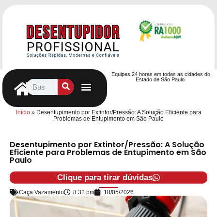
Equipes 24 horas em todas as cidades do
Estado de São Paulo.
Controle de Pragas
Caça Vazamentos
Serviços Hidráulicos
Contrato de desentupimento
Seja nosso Parceiro
Entre em contato
Início
»
Desentupimento por Extintor/Pressão: A Solução Eficiente para
Problemas de Entupimento em São Paulo
Desentupimento por Extintor/Pressão: A Solução
Eficiente para Problemas de Entupimento em São
Paulo
Clique para tirar dúvidas
Caça Vazamento
8:32 pm
18/05/2026