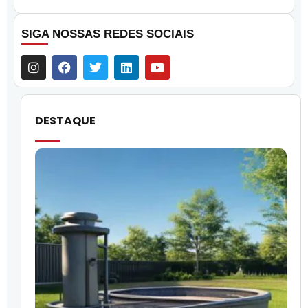
SIGA NOSSAS REDES SOCIAIS
DESTAQUE
O
l
f
q
i
p
c