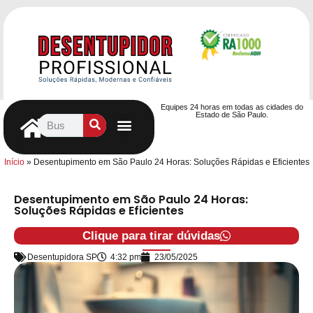
Equipes 24 horas em todas as cidades do
Estado de São Paulo.
Controle de Pragas
Caça Vazamentos
Serviços Hidráulicos
Contrato de desentupimento
Seja nosso Parceiro
Entre em contato
Início
»
Desentupimento em São Paulo 24 Horas: Soluções Rápidas e Eficientes
Desentupimento em São Paulo 24 Horas:
Soluções Rápidas e Eficientes
Clique para tirar dúvidas
Desentupidora SP
4:32 pm
23/05/2025