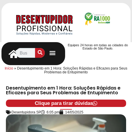
Equipes 24 horas em todas as cidades do
Estado de São Paulo.
Controle de Pragas
Caça Vazamentos
Serviços Hidráulicos
Contrato de desentupimento
Seja nosso Parceiro
Entre em contato
Início
»
Desentupimento em 1 Hora: Soluções Rápidas e Eficazes para Seus
Problemas de Entupimento
Desentupimento em 1 Hora: Soluções Rápidas e
Eficazes para Seus Problemas de Entupimento
Clique para tirar dúvidas
Desentupidora SP
6:05 pm
14/05/2025