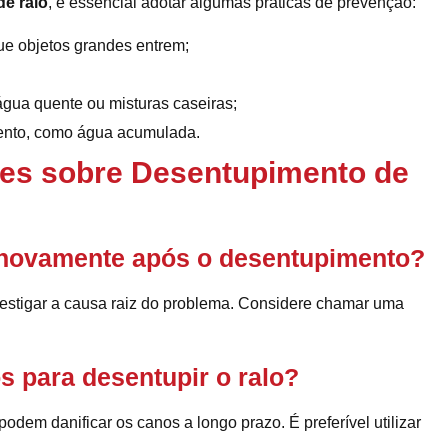
e ralo
, é essencial adotar algumas práticas de prevenção:
que objetos grandes entrem;
água quente ou misturas caseiras;
mento, como água acumulada.
es sobre Desentupimento de
ir novamente após o desentupimento?
vestigar a causa raiz do problema. Considere chamar uma
s para desentupir o ralo?
odem danificar os canos a longo prazo. É preferível utilizar