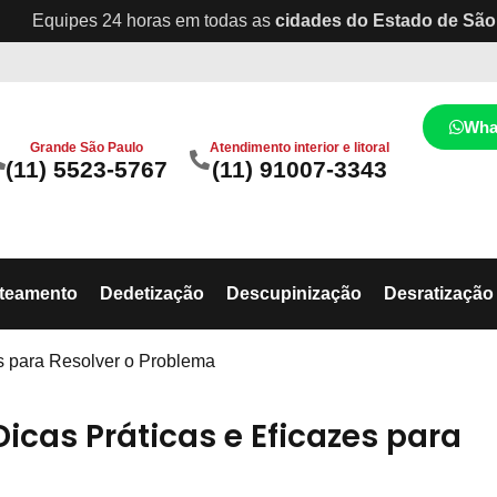
Equipes 24 horas em todas as
cidades do Estado de São
Wha
Grande São Paulo
Atendimento interior e litoral
(11) 5523-5767
(11) 91007-3343
ateamento
Dedetização
Descupinização
Desratização
s para Resolver o Problema
icas Práticas e Eficazes para