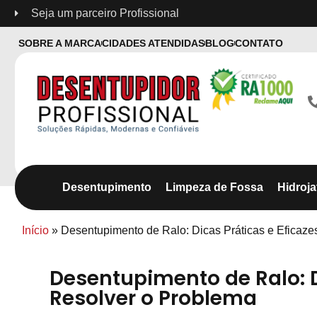
Seja um parceiro Profissional
SOBRE A MARCA
CIDADES ATENDIDAS
BLOG
CONTATO
Desentupimento
Limpeza de Fossa
Hidroj
Início
»
Desentupimento de Ralo: Dicas Práticas e Eficaze
Desentupimento de Ralo: D
Resolver o Problema