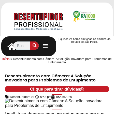
Equipes 24 horas em todas as cidades do
Estado de São Paulo.
Controle de Pragas
Caça Vazamentos
Serviços Hidráulicos
Contrato de desentupimento
Seja nosso Parceiro
Entre em contato
Início
»
Desentupimento com Câmera: A Solução Inovadora para Problemas de
Entupimento
Desentupimento com Câmera: A Solução
Inovadora para Problemas de Entupimento
Clique para tirar dúvidas
Desentupidora SP
5:53 pm
05/05/2025