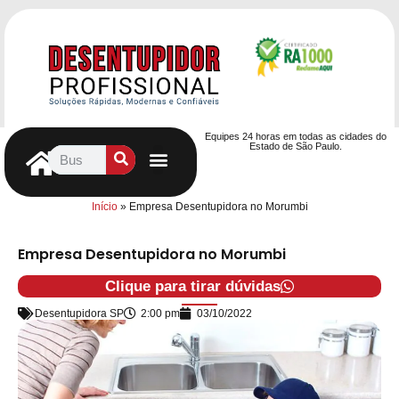
Equipes 24 horas em todas as cidades do
Estado de São Paulo.
Controle de Pragas
Caça Vazamentos
Serviços Hidráulicos
Contrato de desentupimento
Seja nosso Parceiro
Entre em contato
Início
»
Empresa Desentupidora no Morumbi
Empresa Desentupidora no Morumbi
Clique para tirar dúvidas
Desentupidora SP
2:00 pm
03/10/2022