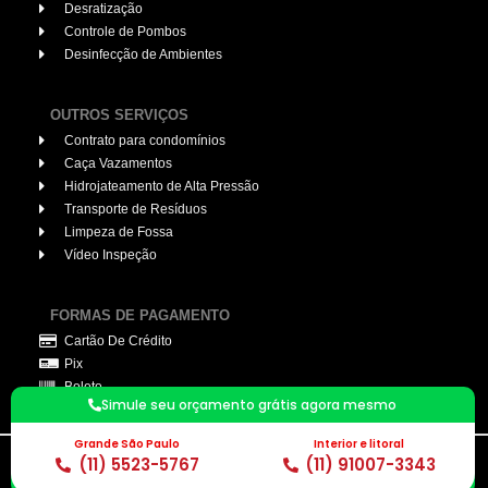
Desratização
Controle de Pombos
Desinfecção de Ambientes
OUTROS SERVIÇOS
Contrato para condomínios
Caça Vazamentos
Hidrojateamento de Alta Pressão
Transporte de Resíduos
Limpeza de Fossa
Vídeo Inspeção
FORMAS DE PAGAMENTO
Cartão De Crédito
Pix
Boleto
Simule seu orçamento grátis agora mesmo
Grande São Paulo
Interior e litoral
(11) 5523-5767
(11) 91007-3343
© 2026. Desentupidor Profissional. todos os direitos reservados.