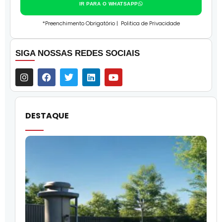
IR PARA O WHATSAPP
*Preenchimento Obrigatório |
Politica de Privacidade
SIGA NOSSAS REDES SOCIAIS
DESTAQUE
O
l
f
q
i
p
c