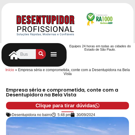
Equipes 24 horas em todas as cidades do
Estado de São Paulo.
Controle de Pragas
Caça Vazamentos
Serviços Hidráulicos
Contrato de desentupimento
Seja nosso Parceiro
Entre em contato
Início
»
Empresa séria e comprometida, conte com a Desentupidora na Bela
Vista
Empresa séria e comprometida, conte com a
Desentupidora na Bela Vista
Clique para tirar dúvidas
Desentupidora no bairro
5:48 pm
30/09/2024