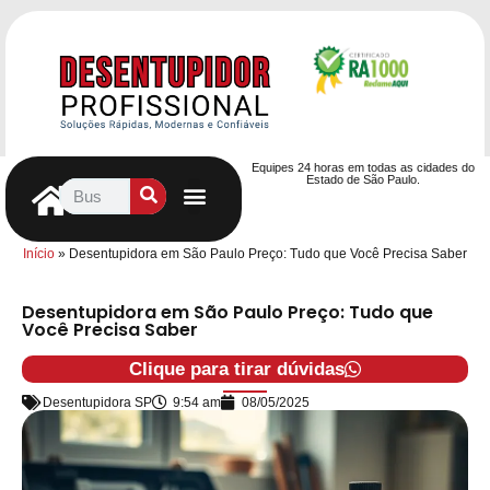
Equipes 24 horas em todas as cidades do
Estado de São Paulo.
Controle de Pragas
Caça Vazamentos
Serviços Hidráulicos
Contrato de desentupimento
Seja nosso Parceiro
Entre em contato
Início
»
Desentupidora em São Paulo Preço: Tudo que Você Precisa Saber
Desentupidora em São Paulo Preço: Tudo que
Você Precisa Saber
Clique para tirar dúvidas
Desentupidora SP
9:54 am
08/05/2025