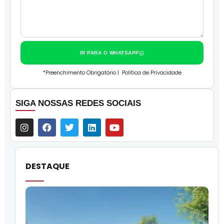
IR PARA O WHATSAPP
*Preenchimento Obrigatório |
Politica de Privacidade
SIGA NOSSAS REDES SOCIAIS
DESTAQUE
O
l
f
q