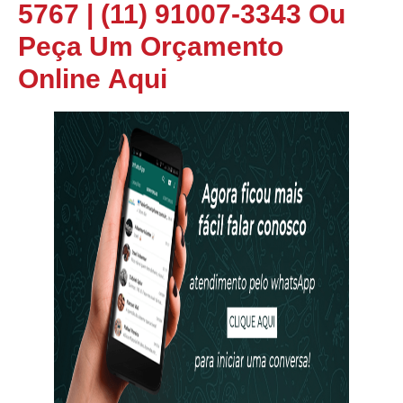
5767
|
(11) 91007-3343
Ou
Peça Um Orçamento
Online
Aqui