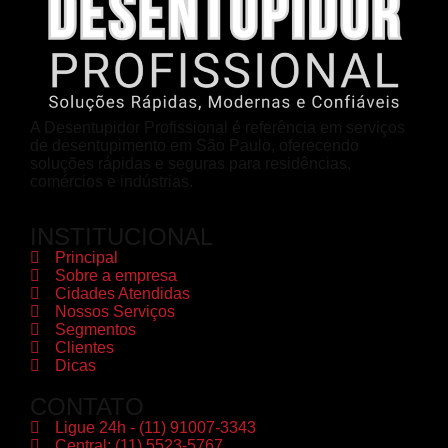
A Desentupidor Profissional é referência em serviços
de desentupimento em São Paulo, oferecendo
soluções rápidas e seguras para residências,
comércios e indústrias.
INSTITUCIONAL
Principal
Sobre a empresa
Cidades Atendidas
Nossos Serviços
Segmentos
Clientes
Dicas
CONTATO
Ligue 24h - (11) 91007-3343
Central: (11) 5523-5767