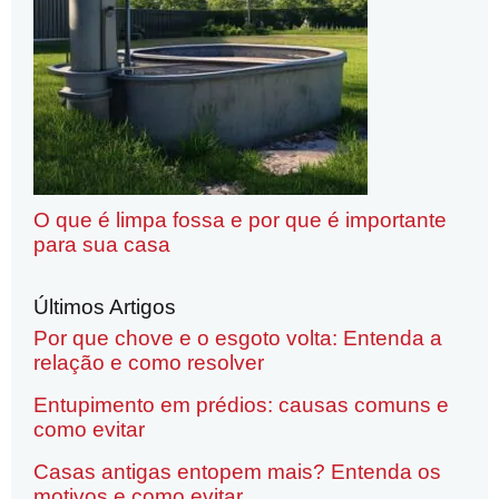
O que é limpa fossa e por que é importante
para sua casa
Últimos Artigos
Por que chove e o esgoto volta: Entenda a
relação e como resolver
Entupimento em prédios: causas comuns e
como evitar
Casas antigas entopem mais? Entenda os
motivos e como evitar