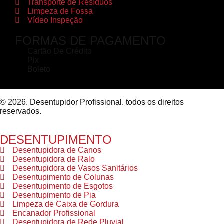
Transporte de Resíduos
Limpeza de Fossa
Vídeo Inspeção
FORMAS DE PAGAMENTO
Cartão De Crédito
Pix
Boleto
© 2026. Desentupidor Profissional. todos os direitos
reservados.
DESENTUPIMENTO
Desentupidora de Canos
Desentupidora de Ralo
Desentupidora de Vasos Sanitários
Desentupimento de Colunas
Desentupimento de Esgotos
Desentupimento de Pia
Limpeza de Caixa de Gordura
Encanador Profissional
Desentupidora de Rede Pluvial