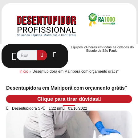
Equipes 24 horas em todas as cidades do
Estado de São Paulo.
Controle de Pragas
Caça Vazamentos
Serviços Hidráulicos
Contrato de desentupimento
Seja nosso Parceiro
Entre em contato
Início
»
Desentupidora em Mairiporã com orçamento grátis“
Desentupidora em Mairiporã com orçamento grátis“
Clique para tirar dúvidas
Desentupidora SP
1:22 pm
03/10/2022