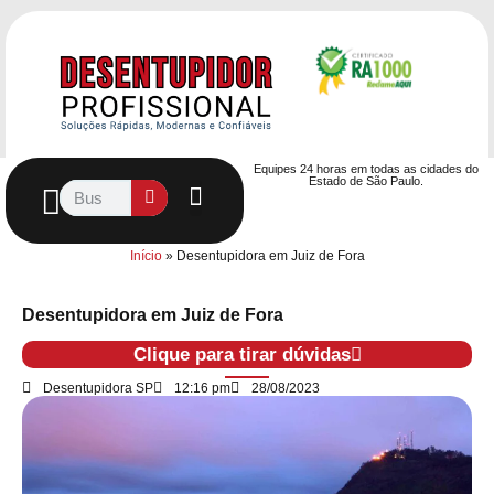
Equipes 24 horas em todas as cidades do
Estado de São Paulo.
Controle de Pragas
Caça Vazamentos
Serviços Hidráulicos
Contrato de desentupimento
Seja nosso Parceiro
Entre em contato
Início
»
Desentupidora em Juiz de Fora
Desentupidora em Juiz de Fora
Clique para tirar dúvidas
Desentupidora SP
12:16 pm
28/08/2023