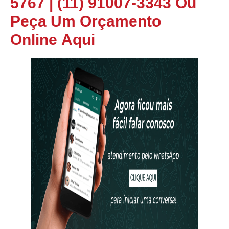
5767
|
(11) 91007-3343
Ou
Peça Um Orçamento
Online
Aqui