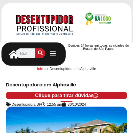
Equipes 24 horas em todas as cidades do
Estado de São Paulo.
Controle de Pragas
Caça Vazamentos
Serviços Hidráulicos
Contrato de desentupimento
Seja nosso Parceiro
Entre em contato
Início
»
Desentupidora em Alphaville
Desentupidora em Alphaville
Clique para tirar dúvidas
Desentupidora SP
12:55 am
30/10/2024