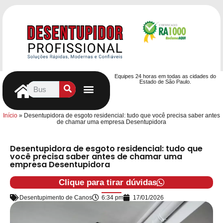
Equipes 24 horas em todas as cidades do
Estado de São Paulo.
Controle de Pragas
Caça Vazamentos
Serviços Hidráulicos
Contrato de desentupimento
Seja nosso Parceiro
Entre em contato
Início
»
Desentupidora de esgoto residencial: tudo que você precisa saber antes
de chamar uma empresa Desentupidora
Desentupidora de esgoto residencial: tudo que
você precisa saber antes de chamar uma
empresa Desentupidora
Clique para tirar dúvidas
Desentupimento de Canos
6:34 pm
17/01/2026