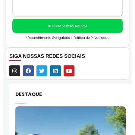
IR PARA O WHATSAPP
*Preenchimento Obrigatório |
Politica de Privacidade
SIGA NOSSAS REDES SOCIAIS
DESTAQUE
O
l
f
q
i