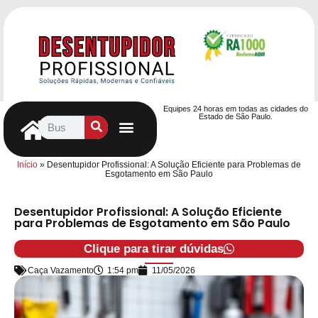
Equipes 24 horas em todas as cidades do
Estado de São Paulo.
Controle de Pragas
Caça Vazamentos
Serviços Hidráulicos
Contrato de desentupimento
Seja nosso Parceiro
Entre em contato
Início
»
Desentupidor Profissional: A Solução Eficiente para Problemas de
Esgotamento em São Paulo
Desentupidor Profissional: A Solução Eficiente
para Problemas de Esgotamento em São Paulo
Clique para tirar dúvidas
Caça Vazamento
1:54 pm
11/05/2026