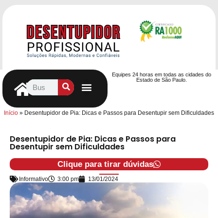
Equipes 24 horas em todas as cidades do
Estado de São Paulo.
Controle de Pragas
Caça Vazamentos
Serviços Hidráulicos
Contrato de desentupimento
Seja nosso Parceiro
Entre em contato
Início
»
Desentupidor de Pia: Dicas e Passos para Desentupir sem Dificuldades
Desentupidor de Pia: Dicas e Passos para
Desentupir sem Dificuldades
Clique para tirar dúvidas
Informativo
3:00 pm
13/01/2024