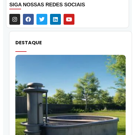
SIGA NOSSAS REDES SOCIAIS
DESTAQUE
O
l
f
q
i
p
c