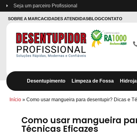
Seja um parceiro Profissional
SOBRE A MARCA
CIDADES ATENDIDAS
BLOG
CONTATO
Desentupimento
Limpeza de Fossa
Hidroj
Início
»
Como usar mangueira para desentupir? Dicas e Té
Como usar mangueira para
Técnicas Eficazes