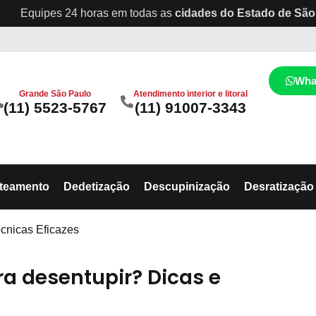
Equipes 24 horas em todas as
cidades do Estado de São
Wha
Grande São Paulo
Atendimento interior e litoral
(11) 5523-5767
(11) 91007-3343
ateamento
Dedetização
Descupinização
Desratização
cnicas Eficazes
 desentupir? Dicas e