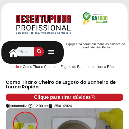
Equipes 24 horas em todas as cidades do
Estado de São Paulo.
Controle de Pragas
Caça Vazamentos
Serviços Hidráulicos
Contrato de desentupimento
Seja nosso Parceiro
Entre em contato
Início
»
Como Tirar o Cheiro de Esgoto do Banheiro de forma Rápida
Como Tirar o Cheiro de Esgoto do Banheiro de
forma Rápida
Clique para tirar dúvidas
Informativo
12:00 pm
25/01/2024