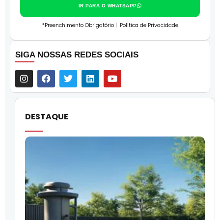
IR PARA O WHATSAPP
*Preenchimento Obrigatório |
Politica de Privacidade
SIGA NOSSAS REDES SOCIAIS
DESTAQUE
O
l
f
q
i
p
c