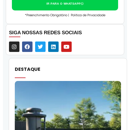
IR PARA O WHATSAPP
*Preenchimento Obrigatório |
Politica de Privacidade
SIGA NOSSAS REDES SOCIAIS
DESTAQUE
O
l
f
q
i
p
c