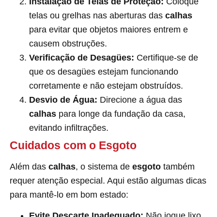
Instalação de Telas de Proteção:
Coloque
telas ou grelhas nas aberturas das
calhas
para evitar que objetos maiores entrem e
causem obstruções.
Verificação de Desagües:
Certifique-se de
que os desagües estejam funcionando
corretamente e não estejam obstruídos.
Desvio de Água:
Direcione a água das
calhas
para longe da fundação da casa,
evitando infiltrações.
Cuidados com o Esgoto
Além das
calhas
, o sistema de
esgoto
também
requer atenção especial. Aqui estão algumas dicas
para mantê-lo em bom estado:
Evite Descarte Inadequado:
Não jogue lixo,