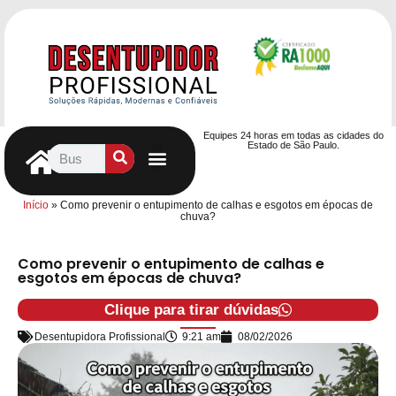
Equipes 24 horas em todas as cidades do
Estado de São Paulo.
Controle de Pragas
Caça Vazamentos
Serviços Hidráulicos
Contrato de desentupimento
Seja nosso Parceiro
Entre em contato
Início
»
Como prevenir o entupimento de calhas e esgotos em épocas de
chuva?
Como prevenir o entupimento de calhas e
esgotos em épocas de chuva?
Clique para tirar dúvidas
Desentupidora Profissional
9:21 am
08/02/2026