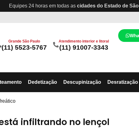
Equipes 24 horas em todas as
cidades do Estado de São
Wha
Grande São Paulo
Atendimento interior e litoral
(11) 5523-5767
(11) 91007-3343
ateamento
Dedetização
Descupinização
Desratização
freático
está infiltrando no lençol