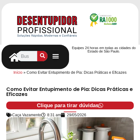
Equipes 24 horas em todas as cidades do
Estado de São Paulo.
Controle de Pragas
Caça Vazamentos
Serviços Hidráulicos
Contrato de desentupimento
Seja nosso Parceiro
Entre em contato
Início
»
Como Evitar Entupimento de Pia: Dicas Práticas e Eficazes
Como Evitar Entupimento de Pia: Dicas Práticas e
Eficazes
Clique para tirar dúvidas
Caça Vazamento
8:31 am
29/05/2026