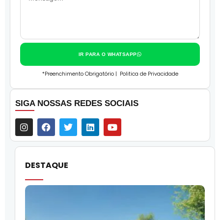
IR PARA O WHATSAPP
*Preenchimento Obrigatório |
Politica de Privacidade
SIGA NOSSAS REDES SOCIAIS
DESTAQUE
O
l
f
q