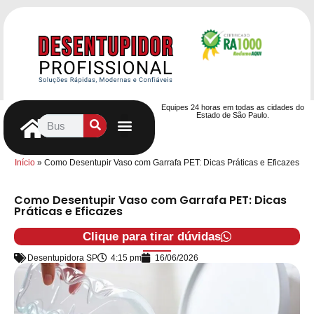
Equipes 24 horas em todas as cidades do
Estado de São Paulo.
Controle de Pragas
Caça Vazamentos
Serviços Hidráulicos
Contrato de desentupimento
Seja nosso Parceiro
Entre em contato
Início
»
Como Desentupir Vaso com Garrafa PET: Dicas Práticas e Eficazes
Como Desentupir Vaso com Garrafa PET: Dicas
Práticas e Eficazes
Clique para tirar dúvidas
Desentupidora SP
4:15 pm
16/06/2026