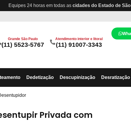
Equipes 24 horas em todas as
cidades do Estado de São
Wha
Grande São Paulo
Atendimento interior e litoral
(11) 5523-5767
(11) 91007-3343
ateamento
Dedetização
Descupinização
Desratização
Desentupidor
esentupir Privada com