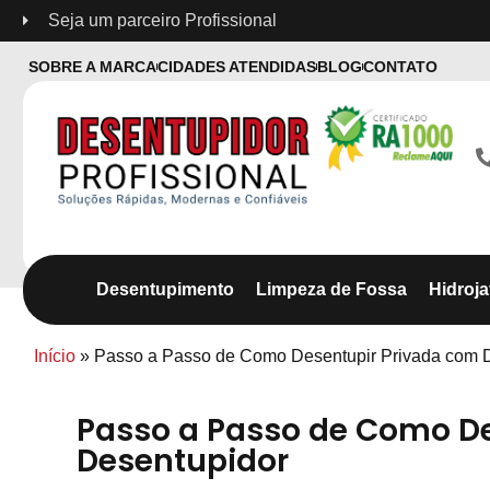
Seja um parceiro Profissional
SOBRE A MARCA
CIDADES ATENDIDAS
BLOG
CONTATO
Desentupimento
Limpeza de Fossa
Hidroj
Início
»
Passo a Passo de Como Desentupir Privada com 
Passo a Passo de Como D
Desentupidor