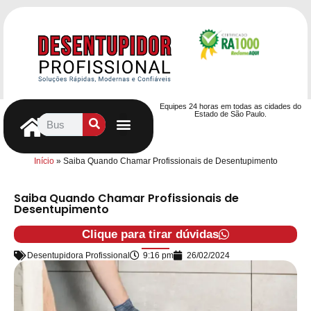
Equipes 24 horas em todas as cidades do
Estado de São Paulo.
Controle de Pragas
Caça Vazamentos
Serviços Hidráulicos
Contrato de desentupimento
Seja nosso Parceiro
Entre em contato
Início
»
Saiba Quando Chamar Profissionais de Desentupimento
Saiba Quando Chamar Profissionais de
Desentupimento
Clique para tirar dúvidas
Desentupidora Profissional
9:16 pm
26/02/2024