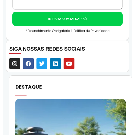
IR PARA O WHATSAPP
*Preenchimento Obrigatório |
Politica de Privacidade
SIGA NOSSAS REDES SOCIAIS
DESTAQUE
O
l
f
q
i
p