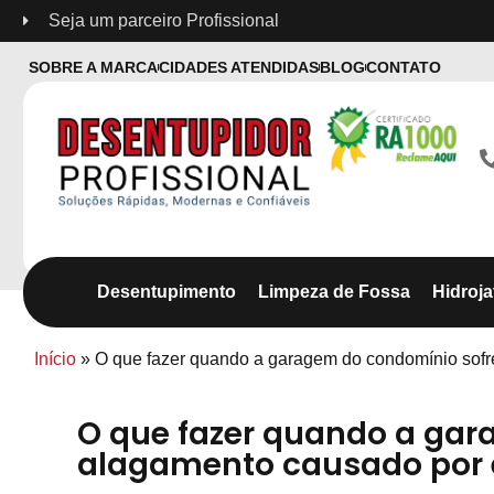
Seja um parceiro Profissional
SOBRE A MARCA
CIDADES ATENDIDAS
BLOG
CONTATO
Desentupimento
Limpeza de Fossa
Hidroj
Início
»
O que fazer quando a garagem do condomínio sof
O que fazer quando a gar
alagamento causado por