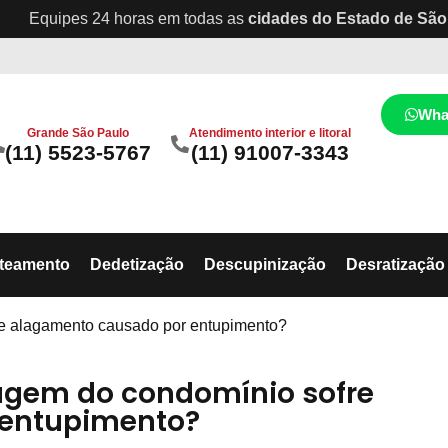
Equipes 24 horas em todas as
cidades do Estado de São
Wha
Grande São Paulo
Atendimento interior e litoral
(11) 5523-5767
(11) 91007-3343
ateamento
Dedetização
Descupinização
Desratização
re alagamento causado por entupimento?
agem do condomínio sofre
 entupimento?