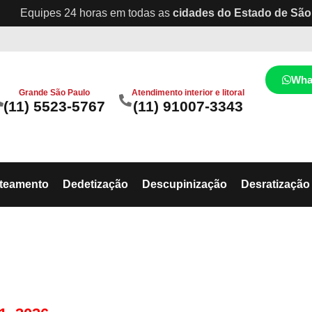
Equipes 24 horas em todas as
cidades do Estado de São
Wha
Grande São Paulo
Atendimento interior e litoral
(11) 5523-5767
(11) 91007-3343
ateamento
Dedetização
Descupinização
Desratização