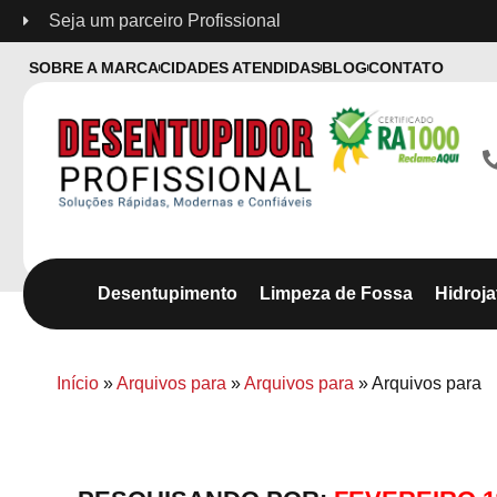
Seja um parceiro Profissional
SOBRE A MARCA
CIDADES ATENDIDAS
BLOG
CONTATO
Desentupimento
Limpeza de Fossa
Hidroj
Início
»
Arquivos para
»
Arquivos para
»
Arquivos para