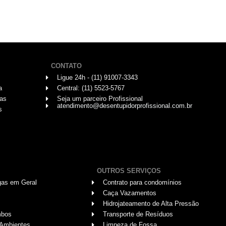
CONTATO
Ligue 24h - (11) 91007-3343
a
Central: (11) 5523-5767
das
Seja um parceiro Profissional
atendimento@desentupidorprofissional.com.br
s
OUTROS SERVIÇOS
gas em Geral
Contrato para condomínios
Caça Vazamentos
Hidrojateamento de Alta Pressão
mbos
Transporte de Resíduos
 Ambientes
Limpeza de Fossa