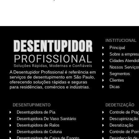
INSTITUCIONAL
Principal
Sobre a empres
Cidades Atendi
Nossos Serviço
A Desentupidor Profissional é referência em
Segmentos
serviços de desentupimento em São Paulo,
Clientes
oferecendo soluções rápidas e seguras
para residências, comércios e indústrias.
Dicas
DESENTUPIMENTO
DEDETIZAÇÃO
Desentupidora de Pia
Controle de Pra
Desentupidora De Vaso Sanitário
Descupinização
Desentupidora de Ralos
Desratização
Desentupidora de Coluna
Controle de Po
Desentupidora de Caixa de Esgoto
Desinfecção de