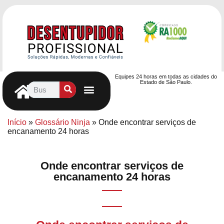
Equipes 24 horas em todas as cidades do
Estado de São Paulo.
Controle de Pragas
Caça Vazamentos
Serviços Hidráulicos
Contrato de desentupimento
Seja nosso Parceiro
Entre em contato
Início
»
Glossário Ninja
»
Onde encontrar serviços de
encanamento 24 horas
Onde encontrar serviços de
encanamento 24 horas