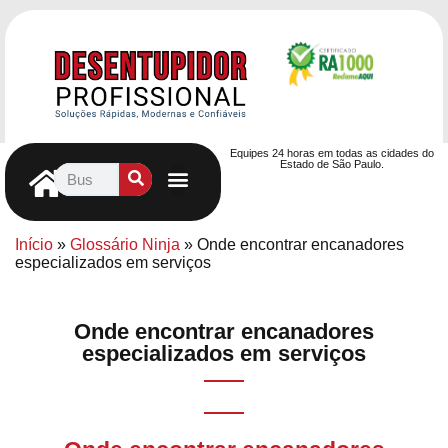
Equipes 24 horas em todas as cidades do
Estado de São Paulo.
Controle de Pragas
Caça Vazamentos
Serviços Hidráulicos
Contrato de desentupimento
Seja nosso Parceiro
Entre em contato
Início
»
Glossário Ninja
»
Onde encontrar encanadores
especializados em serviços
Onde encontrar encanadores
especializados em serviços