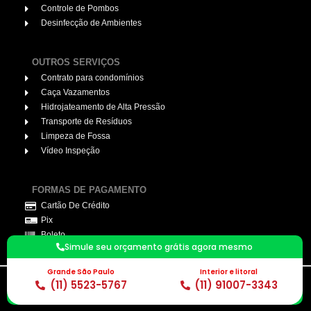
Controle de Pombos
Desinfecção de Ambientes
OUTROS SERVIÇOS
Contrato para condomínios
Caça Vazamentos
Hidrojateamento de Alta Pressão
Transporte de Resíduos
Limpeza de Fossa
Vídeo Inspeção
FORMAS DE PAGAMENTO
Cartão De Crédito
Pix
Boleto
Simule seu orçamento grátis agora mesmo
Grande São Paulo
Interior e litoral
(11) 5523-5767
(11) 91007-3343
© 2026. Desentupidor Profissional. todos os direitos reservados.