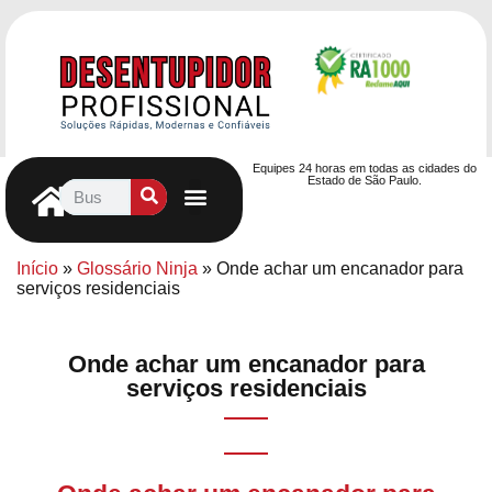
Equipes 24 horas em todas as cidades do
Estado de São Paulo.
Controle de Pragas
Caça Vazamentos
Serviços Hidráulicos
Contrato de desentupimento
Seja nosso Parceiro
Entre em contato
Início
»
Glossário Ninja
»
Onde achar um encanador para
serviços residenciais
Onde achar um encanador para
serviços residenciais