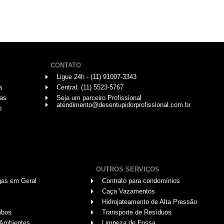
CONTATO
Ligue 24h - (11) 91007-3343
a
Central: (11) 5523-5767
das
Seja um parceiro Profissional
atendimento@desentupidorprofissional.com.br
s
OUTROS SERVIÇOS
gas em Geral
Contrato para condomínios
Caça Vazamentos
Hidrojateamento de Alta Pressão
mbos
Transporte de Resíduos
 Ambientes
Limpeza de Fossa