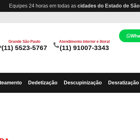
Equipes 24 horas em todas as
cidades do Estado de São
Wha
Grande São Paulo
Atendimento interior e litoral
(11) 5523-5767
(11) 91007-3343
ateamento
Dedetização
Descupinização
Desratização