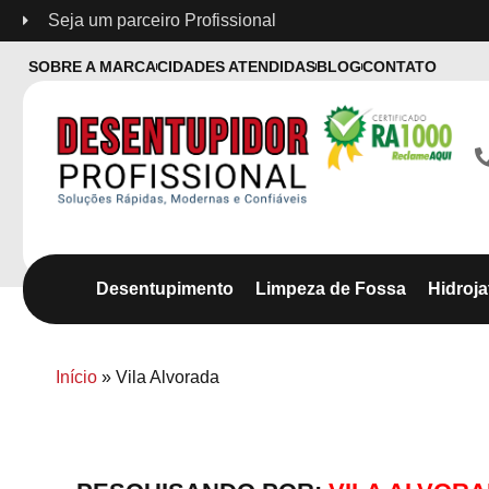
Seja um parceiro Profissional
SOBRE A MARCA
CIDADES ATENDIDAS
BLOG
CONTATO
Desentupimento
Limpeza de Fossa
Hidroj
Início
»
Vila Alvorada