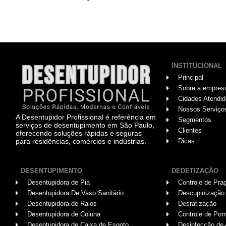
INSTITUCIONAL
Principal
Sobre a empres
Cidades Atendi
Nossos Serviço
A Desentupidor Profissional é referência em
Segmentos
serviços de desentupimento em São Paulo,
Clientes
oferecendo soluções rápidas e seguras
para residências, comércios e indústrias.
Dicas
DESENTUPIMENTO
DEDETIZAÇÃO
Desentupidora de Pia
Controle de Pra
Desentupidora De Vaso Sanitário
Descupinização
Desentupidora de Ralos
Desratização
Desentupidora de Coluna
Controle de Po
Desentupidora de Caixa de Esgoto
Desinfecção de